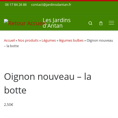
06 17 84 26 86
contact@jardinsdantan.fr
Skip to content
Les Jardins
Search
d'Antan
Me
Accueil
»
Nos produits
»
Légumes
»
légumes bulbes
»
Oignon nouveau
– la botte
Oignon nouveau – la
botte
2,50
€