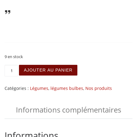
9 en stock
quantité de Oignon nouveau - la botte
AJOUTER AU PANIER
Catégories :
Légumes
,
légumes bulbes
,
Nos produits
Informations complémentaires
Informations