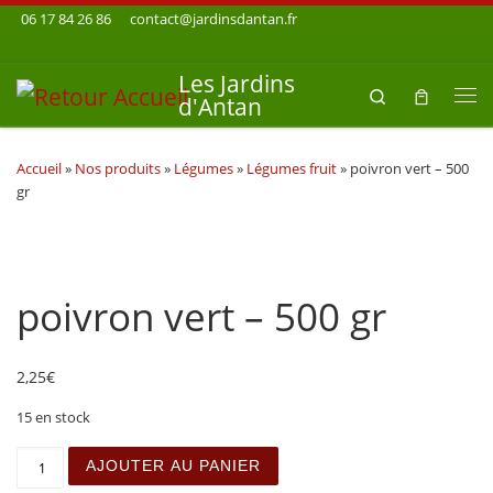
06 17 84 26 86
contact@jardinsdantan.fr
Skip to content
Les Jardins
Search
d'Antan
Me
Accueil
»
Nos produits
»
Légumes
»
Légumes fruit
»
poivron vert – 500
gr
poivron vert – 500 gr
2,25
€
15 en stock
quantité de poivron vert - 500 gr
AJOUTER AU PANIER