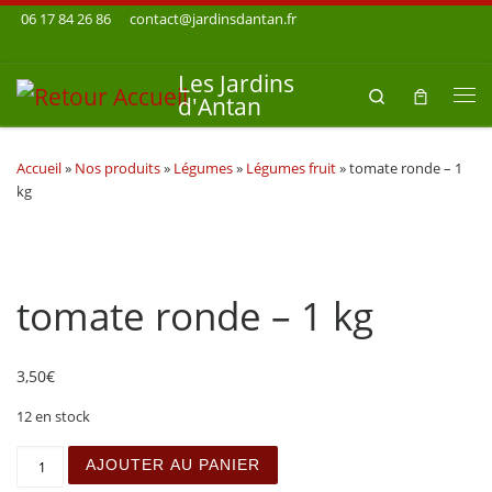
06 17 84 26 86
contact@jardinsdantan.fr
Skip to content
Les Jardins
Search
d'Antan
Me
Accueil
»
Nos produits
»
Légumes
»
Légumes fruit
»
tomate ronde – 1
kg
tomate ronde – 1 kg
3,50
€
12 en stock
quantité de tomate ronde - 1 kg
AJOUTER AU PANIER